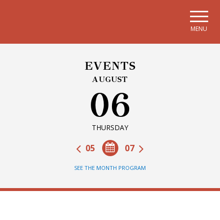
Skip to main navigation
Skip to main content
Skip to page footer
MENU
EVENTS
AUGUST
06
THURSDAY
05
07
SEE THE MONTH PROGRAM